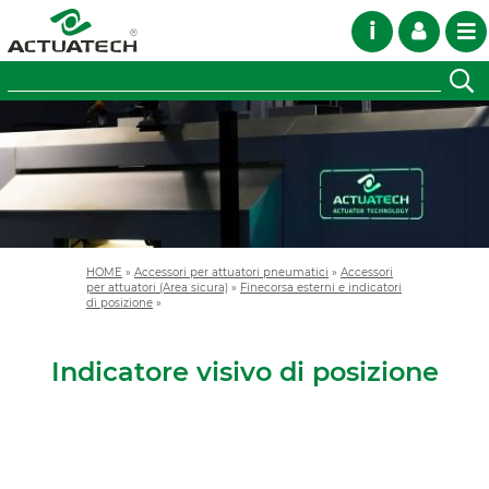
i
HOME
»
Accessori per attuatori pneumatici
»
Accessori
per attuatori (Area sicura)
»
Finecorsa esterni e indicatori
di posizione
»
Indicatore visivo di posizione