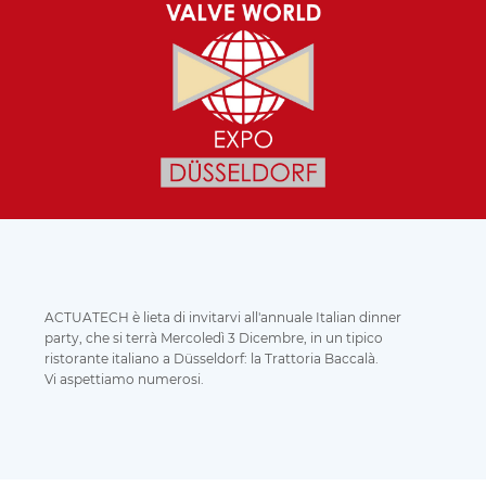
ACTUATECH è lieta di invitarvi all'annuale Italian dinner
party, che si terrà Mercoledì 3 Dicembre, in un tipico
ristorante italiano a Düsseldorf: la Trattoria Baccalà.
Vi aspettiamo numerosi.